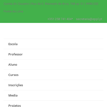
Quinta do Cruzeiro | Rua de S. Mamede de Arca, 768-ap 51 | 4990-202
Ponte de Lima
+351 258 741 404*
secretaria@eppl.pt
Escola
Professor
Aluno
Cursos
Inscrições
Media
Projetos