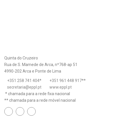
Quinta do Cruzeiro
Rua de S. Mamede de Arca, nº768-ap 51
4990-202 Arca e Ponte de Lima
+351 258 741 404
*
+351 961 448 917
**
secretaria@eppl.pt
www.eppl.pt
* chamada para a rede fixa nacional
** chamada para a rede móvel nacional
Links úteis