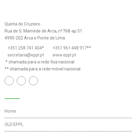
Quinta do Cruzeiro
Rua de S. Mamede de Arca, nº768-ap 51
4990-202 Arca e Ponte de Lima
+351 258 741 404
*
+351 961 448 917
**
secretaria@eppl.pt
www.eppl.pt
* chamada para a rede fixa nacional
** chamada para a rede móvel nacional
Links úteis
Home
OLD EPPL