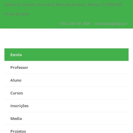
Quinta do Cruzeiro | Rua de S. Mamede de Arca, 768-ap 51 | 4990-202
Ponte de Lima
+351 258 741 404*
secretaria@eppl.pt
Escola
Professor
Aluno
Cursos
Inscrições
Media
Projetos