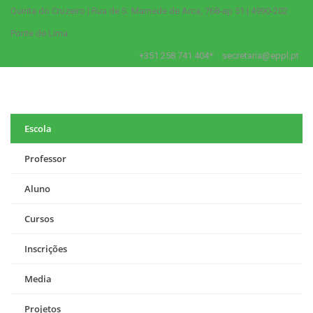
Quinta do Cruzeiro | Rua de S. Mamede de Arca, 768-ap 51 | 4990-202
Ponte de Lima
+351 258 741 404*
secretaria@eppl.pt
Escola
Professor
Aluno
Cursos
Inscrições
Media
Projetos