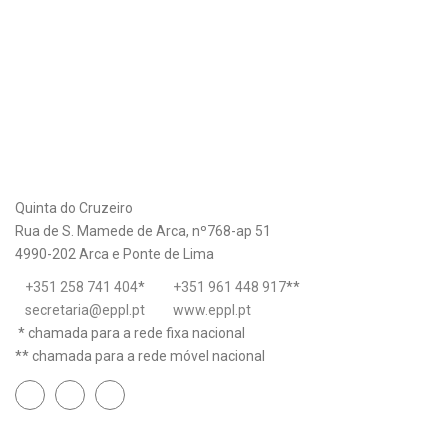
Quinta do Cruzeiro
Rua de S. Mamede de Arca, nº768-ap 51
4990-202 Arca e Ponte de Lima
+351 258 741 404
*
+351 961 448 917
**
secretaria@eppl.pt
www.eppl.pt
* chamada para a rede fixa nacional
** chamada para a rede móvel nacional
Links úteis