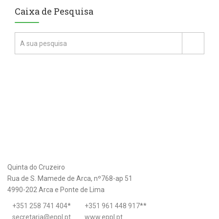
Caixa de Pesquisa
Quinta do Cruzeiro
Rua de S. Mamede de Arca, nº768-ap 51
4990-202 Arca e Ponte de Lima
+351 258 741 404
*
+351 961 448 917
**
secretaria@eppl.pt
www.eppl.pt