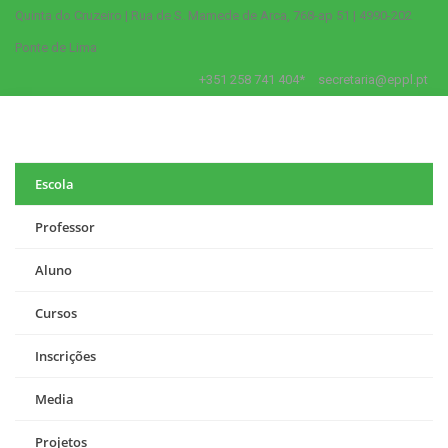
Quinta do Cruzeiro | Rua de S. Mamede de Arca, 768-ap 51 | 4990-202
Ponte de Lima
+351 258 741 404*
secretaria@eppl.pt
Escola
Professor
Aluno
Cursos
Inscrições
Media
Projetos