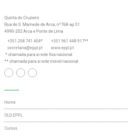
Quinta do Cruzeiro
Rua de S. Mamede de Arca, nº768-ap 51
4990-202 Arca e Ponte de Lima
+351 258 741 404
*
+351 961 448 917
**
secretaria@eppl.pt
www.eppl.pt
* chamada para a rede fixa nacional
** chamada para a rede móvel nacional
Links úteis
Home
OLD EPPL
Cursos