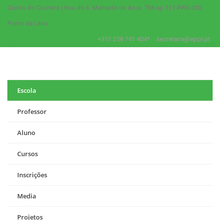
Quinta do Cruzeiro | Rua de S. Mamede de Arca, 768-ap 51 | 4990-202
Ponte de Lima
+351 258 741 404*
secretaria@eppl.pt
Escola
Professor
Aluno
Cursos
Inscrições
Media
Projetos