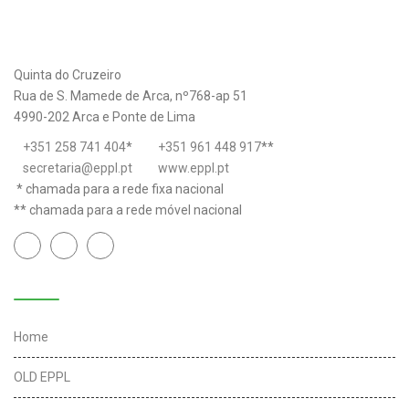
Quinta do Cruzeiro
Rua de S. Mamede de Arca, nº768-ap 51
4990-202 Arca e Ponte de Lima
+351 258 741 404
*
+351 961 448 917
**
secretaria@eppl.pt
www.eppl.pt
* chamada para a rede fixa nacional
** chamada para a rede móvel nacional
Links úteis
Home
OLD EPPL