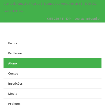
Quinta do Cruzeiro | Rua de S. Mamede de Arca, 768-ap 51 | 4990-202
Ponte de Lima
+351 258 741 404*
secretaria@eppl.pt
Escola
Professor
Aluno
Cursos
Inscrições
Media
Projetos