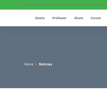
Quinta do Cruzeiro | Rua de S. Mamede de Arca, 768-ap 51 |
Escola
Professor
Aluno
Cursos
Home
Notícias