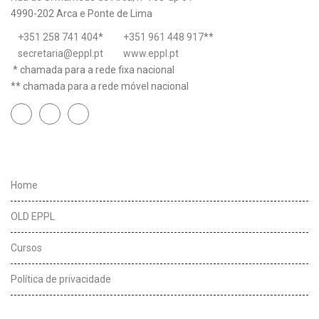
4990-202 Arca e Ponte de Lima
+351 258 741 404
*
+351 961 448 917
**
secretaria@eppl.pt
www.eppl.pt
* chamada para a rede fixa nacional
** chamada para a rede móvel nacional
Links úteis
Home
OLD EPPL
Cursos
Política de privacidade