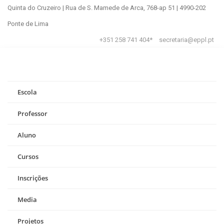
Quinta do Cruzeiro | Rua de S. Mamede de Arca, 768-ap 51 | 4990-202
Ponte de Lima
+351 258 741 404*
secretaria@eppl.pt
Escola
Professor
Aluno
Cursos
Inscrições
Media
Projetos