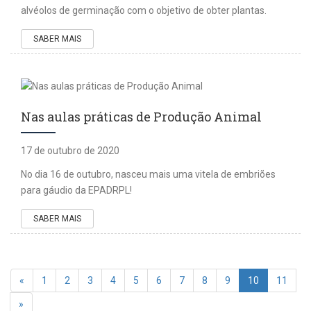
alvéolos de germinação com o objetivo de obter plantas.
SABER MAIS
Nas aulas práticas de Produção Animal
17 de outubro de 2020
No dia 16 de outubro, nasceu mais uma vitela de embriões
para gáudio da EPADRPL!
SABER MAIS
«
1
2
3
4
5
6
7
8
9
10
11
»