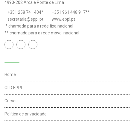
4990-202 Arca e Ponte de Lima
+351 258 741 404
*
+351 961 448 917
**
secretaria@eppl.pt
www.eppl.pt
* chamada para a rede fixa nacional
** chamada para a rede móvel nacional
Links úteis
Home
OLD EPPL
Cursos
Política de privacidade