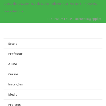
Quinta do Cruzeiro | Rua de S. Mamede de Arca, 768-ap 51 | 4990-202
Ponte de Lima
+351 258 741 404*
secretaria@eppl.pt
Escola
Professor
Aluno
Cursos
Inscrições
Media
Projetos