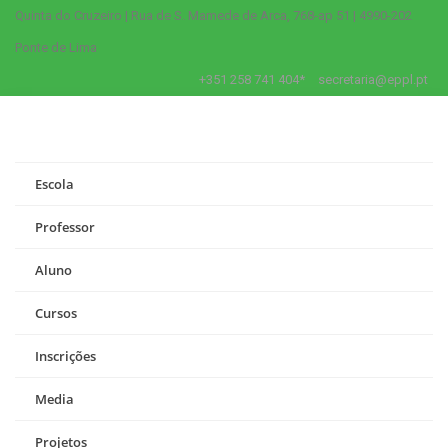
Quinta do Cruzeiro | Rua de S. Mamede de Arca, 768-ap 51 | 4990-202
Ponte de Lima
+351 258 741 404*
secretaria@eppl.pt
Escola
Professor
Aluno
Cursos
Inscrições
Media
Projetos