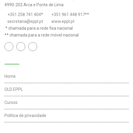
4990-202 Arca e Ponte de Lima
+351 258 741 404
*
+351 961 448 917
**
secretaria@eppl.pt
www.eppl.pt
* chamada para a rede fixa nacional
** chamada para a rede móvel nacional
Links úteis
Home
OLD EPPL
Cursos
Política de privacidade