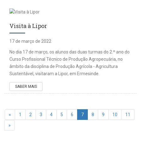
Visita à Lipor
17 de março de 2022
No dia 17 de março, os alunos das duas turmas do 2.º ano do
Curso Profissional Técnico de Produção Agropecuária, no
âmbito da disciplina de Produção Agrícola - Agricultura
Sustentável, visitaram a Lipor, em Ermesinde.
SABER MAIS
«
1
2
3
4
5
6
7
8
9
10
11
»