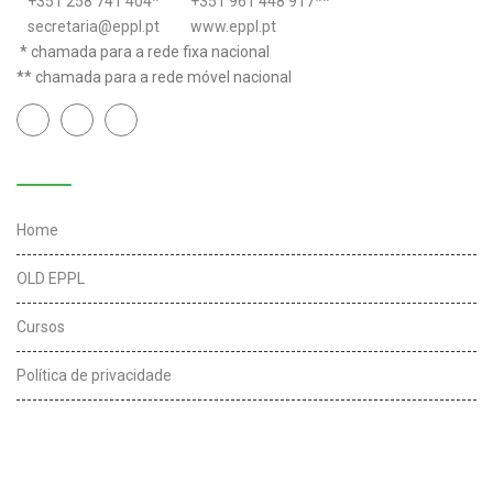
+351 258 741 404
*
+351 961 448 917
**
secretaria@eppl.pt
www.eppl.pt
* chamada para a rede fixa nacional
** chamada para a rede móvel nacional
Links úteis
Home
OLD EPPL
Cursos
Política de privacidade