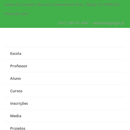
Quinta do Cruzeiro | Rua de S. Mamede de Arca, 768-ap 51 | 4990-202
Ponte de Lima
+351 258 741 404*
secretaria@eppl.pt
Escola
Professor
Aluno
Cursos
Inscrições
Media
Projetos