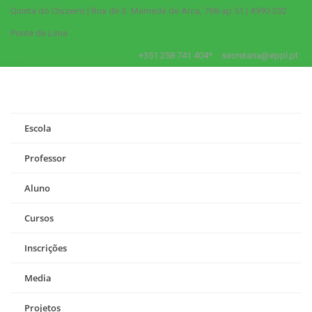
Quinta do Cruzeiro | Rua de S. Mamede de Arca, 768-ap 51 | 4990-202
Ponte de Lima
+351 258 741 404*
secretaria@eppl.pt
Escola
Professor
Aluno
Cursos
Inscrições
Media
Projetos