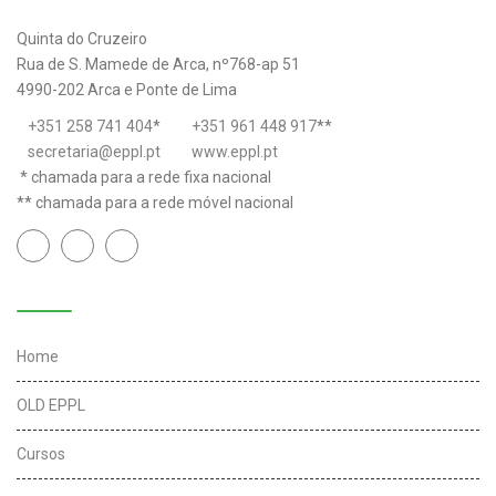
Quinta do Cruzeiro
Rua de S. Mamede de Arca, nº768-ap 51
4990-202 Arca e Ponte de Lima
+351 258 741 404
*
+351 961 448 917
**
secretaria@eppl.pt
www.eppl.pt
* chamada para a rede fixa nacional
** chamada para a rede móvel nacional
Links úteis
Home
OLD EPPL
Cursos