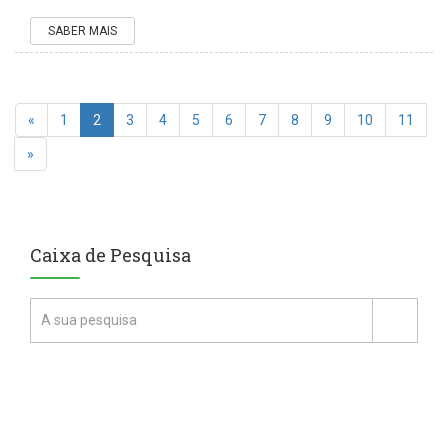
SABER MAIS
«
1
2
3
4
5
6
7
8
9
10
11
»
Caixa de Pesquisa