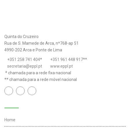
Quinta do Cruzeiro
Rua de S. Mamede de Arca, nº768-ap 51
4990-202 Arca e Ponte de Lima
+351 258 741 404
*
+351 961 448 917
**
secretaria@eppl.pt
www.eppl.pt
* chamada para a rede fixa nacional
** chamada para a rede móvel nacional
Links úteis
Home