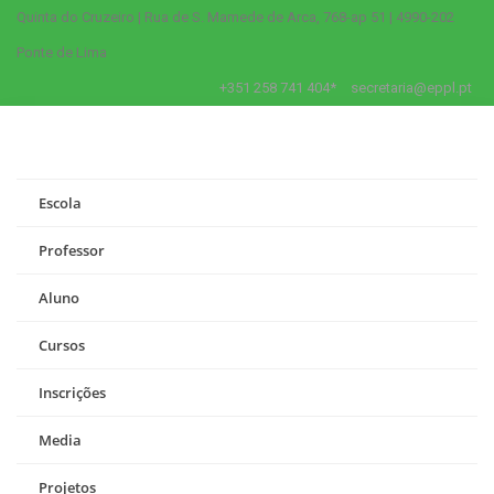
Quinta do Cruzeiro | Rua de S. Mamede de Arca, 768-ap 51 | 4990-202
Ponte de Lima
+351 258 741 404*
secretaria@eppl.pt
Escola
Professor
Aluno
Cursos
Inscrições
Media
Projetos