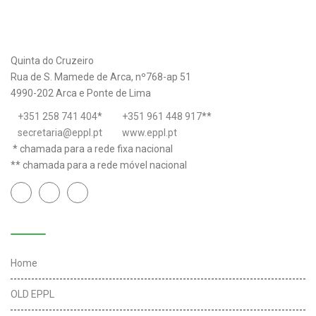
Quinta do Cruzeiro
Rua de S. Mamede de Arca, nº768-ap 51
4990-202 Arca e Ponte de Lima
+351 258 741 404
*
+351 961 448 917
**
secretaria@eppl.pt
www.eppl.pt
* chamada para a rede fixa nacional
** chamada para a rede móvel nacional
Links úteis
Home
OLD EPPL