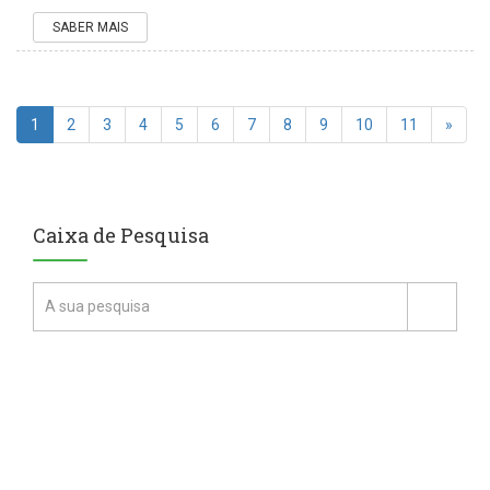
SABER MAIS
1
2
3
4
5
6
7
8
9
10
11
»
Caixa de Pesquisa