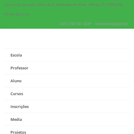
Quinta do Cruzeiro | Rua de S. Mamede de Arca, 768-ap 51 | 4990-202
Ponte de Lima
+351 258 741 404*
secretaria@eppl.pt
Escola
Professor
Aluno
Cursos
Inscrições
Media
Projetos