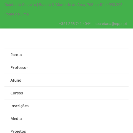
Quinta do Cruzeiro | Rua de S. Mamede de Arca, 768-ap 51 | 4990-202
Ponte de Lima
+351 258 741 404*
secretaria@eppl.pt
Escola
Professor
Aluno
Cursos
Inscrições
Media
Projetos