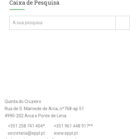
Caixa de Pesquisa
Quinta do Cruzeiro
Rua de S. Mamede de Arca, nº768-ap 51
4990-202 Arca e Ponte de Lima
+351 258 741 404
*
+351 961 448 917
**
secretaria@eppl.pt
www.eppl.pt