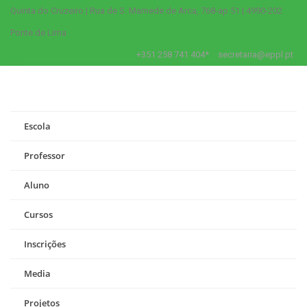
Quinta do Cruzeiro | Rua de S. Mamede de Arca, 768-ap 51 | 4990-202
Ponte de Lima
+351 258 741 404*
secretaria@eppl.pt
Escola
Professor
Aluno
Cursos
Inscrições
Media
Projetos