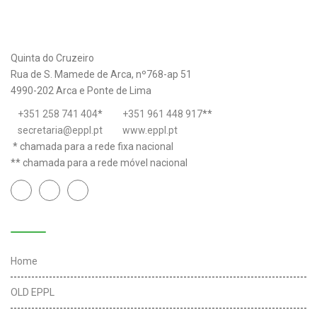
Quinta do Cruzeiro
Rua de S. Mamede de Arca, nº768-ap 51
4990-202 Arca e Ponte de Lima
+351 258 741 404
*
+351 961 448 917
**
secretaria@eppl.pt
www.eppl.pt
* chamada para a rede fixa nacional
** chamada para a rede móvel nacional
Links úteis
Home
OLD EPPL