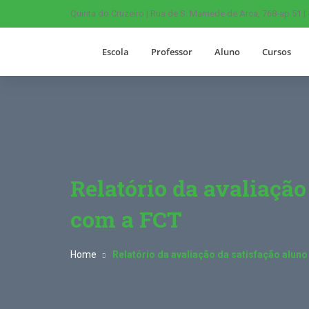
Quinta do Cruzeiro | Rua de S. Mamede de Arca, 768-ap 51 |
Escola
Professor
Aluno
Cursos
Relatório da avaliação
com a FCT
Home
Relatório da avaliação da satisfação alun