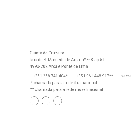
Quinta do Cruzeiro
Rua de S. Mamede de Arca, nº768-ap 51
4990-202 Arca e Ponte de Lima
+351 258 741 404
*
+351 961 448 917
**
secr
* chamada para a rede fixa nacional
** chamada para a rede móvel nacional