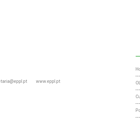
L
H
etaria@eppl.pt
www.eppl.pt
O
C
Po