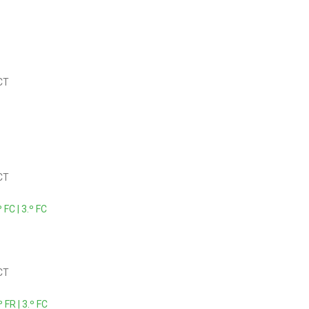
CT
CT
.º FC | 3.º FC
CT
.º FR | 3.º FC