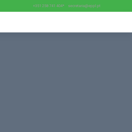
+351 258 741 404*
secretaria@eppl.pt