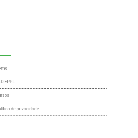
inks úteis
ome
LD EPPL
ursos
lítica de privacidade