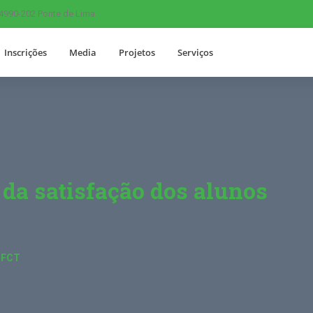
 4990-202 Ponte de Lima
Inscrições
Media
Projetos
Serviços
 da satisfação dos alunos
o FCT