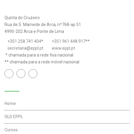
Quinta do Cruzeiro
Rua de S. Mamede de Arca, nº768-ap 51
4990-202 Arca e Ponte de Lima
+351 258 741 404
*
+351 961 448 917
**
secretaria@eppl.pt
www.eppl.pt
* chamada para a rede fixa nacional
** chamada para a rede móvel nacional
Links úteis
Home
OLD EPPL
Cursos