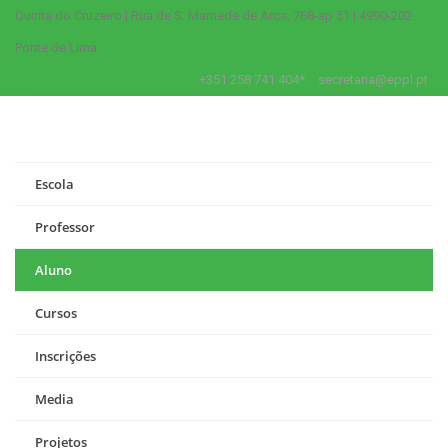
Quinta do Cruzeiro | Rua de S. Mamede de Arca, 768-ap 51 | 4990-202
Ponte de Lima
+351 258 741 404*
secretaria@eppl.pt
Escola
Professor
Aluno
Cursos
Inscrições
Media
Projetos