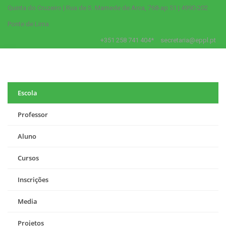
Quinta do Cruzeiro | Rua de S. Mamede de Arca, 768-ap 51 | 4990-202
Ponte de Lima
+351 258 741 404*
secretaria@eppl.pt
Escola
Professor
Aluno
Cursos
Inscrições
Media
Projetos