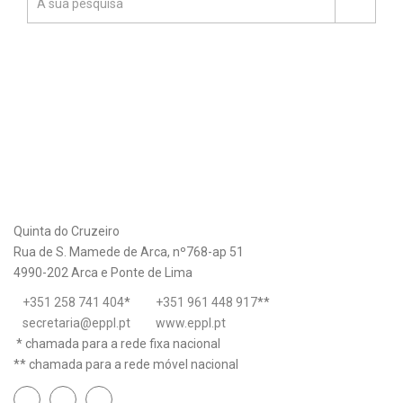
Quinta do Cruzeiro
Rua de S. Mamede de Arca, nº768-ap 51
4990-202 Arca e Ponte de Lima
+351 258 741 404
*
+351 961 448 917
**
secretaria@eppl.pt
www.eppl.pt
* chamada para a rede fixa nacional
** chamada para a rede móvel nacional