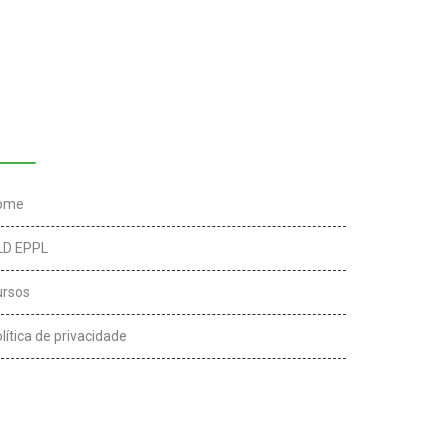
inks úteis
ome
LD EPPL
ursos
lítica de privacidade