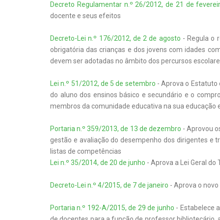
Decreto Regulamentar n.º 26/2012, de 21 de feverei
docente e seus efeitos
Decreto-Lei n.º 176/2012, de 2 de agosto
- Regula o 
obrigatória das crianças e dos jovens com idades co
devem ser adotadas no âmbito dos percursos escolares
Lei n.º 51/2012, de 5 de setembro
- Aprova o Estatuto 
do aluno dos ensinos básico e secundário e o compr
membros da comunidade educativa na sua educação 
Portaria n.º 359/2013, de 13 de dezembro
- Aprovou os
gestão e avaliação do desempenho dos dirigentes e 
listas de competências
Lei n.º 35/2014, de 20 de junho
- Aprova a Lei Geral do
Decreto-Lei n.º 4/2015, de 7 de janeiro
- Aprova o novo
Portaria n.º 192-A/2015, de 29 de junho
- Estabelece a
de docentes para a função de professor bibliotecári