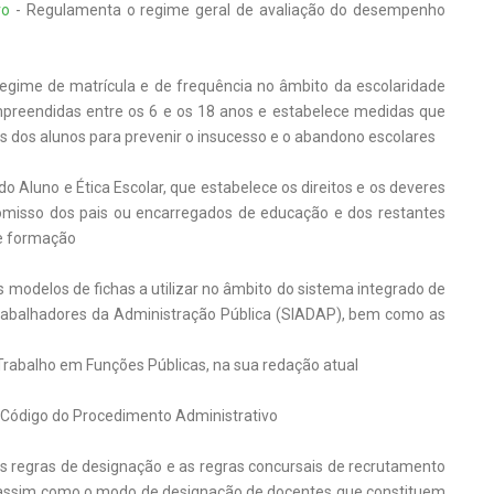
ro
- Regulamenta o regime geral de avaliação do desempenho
regime de matrícula e de frequência no âmbito da escolaridade
mpreendidas entre os 6 e os 18 anos e estabelece medidas que
 dos alunos para prevenir o insucesso e o abandono escolares
do Aluno e Ética Escolar, que estabelece os direitos e os deveres
omisso dos pais ou encarregados de educação e dos restantes
e formação
 modelos de fichas a utilizar no âmbito do sistema integrado de
trabalhadores da Administração Pública (SIADAP), bem como as
 Trabalho em Funções Públicas, na sua redação atual
 Código do Procedimento Administrativo
s regras de designação e as regras concursais de recrutamento
o, assim como o modo de designação de docentes que constituem