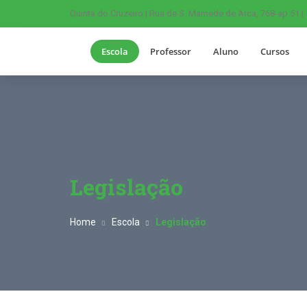
Quinta do Cruzeiro | Rua de S. Mamede de Arca, 768-ap 51 |
Escola
Professor
Aluno
Cursos
Legislação
Home
Escola
Legislação