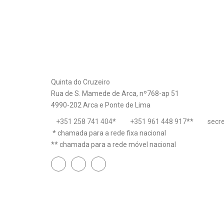
Quinta do Cruzeiro
Rua de S. Mamede de Arca, nº768-ap 51
4990-202 Arca e Ponte de Lima
+351 258 741 404
*
+351 961 448 917
**
secr
* chamada para a rede fixa nacional
** chamada para a rede móvel nacional