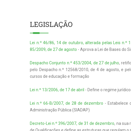
LEGISLAÇÃO
Lei n.º 46/86, 14 de outubro, alterada pelas Leis n.º
85/2009, de 27 de agosto
- Aprova a Lei de Bases do S
Despacho Conjunto n.º 453/2004, de 27 de julho
, reti
pelo Despacho n.º 12568/2010, de 4 de agosto, e pe
cursos de educação e formação
Lei n.º 13/2006, de 17 de abril
- Define o regime jurídic
Lei n.º 66-B/2007, de 28 de dezembro
- Estabelece 
Administração Pública (SIADAP)
Decreto-Lei n.º 396/2007, de 31 de dezembro
, na sua
de Qualificações e define as estruturas que regulam 