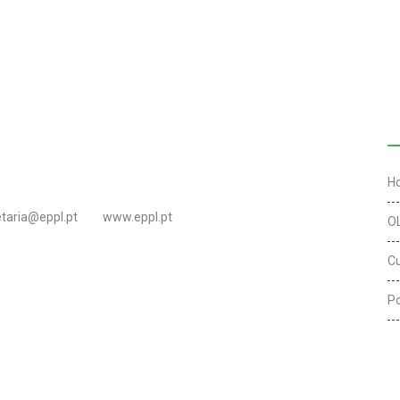
L
H
etaria@eppl.pt
www.eppl.pt
O
C
Po