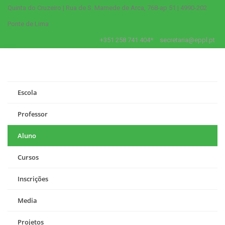
Quinta do Cruzeiro | Rua de S. Mamede de Arca, 768-ap 51 | 4990-202
Ponte de Lima
+351 258 741 404*
secretaria@eppl.pt
Escola
Professor
Aluno
Cursos
Inscrições
Media
Projetos