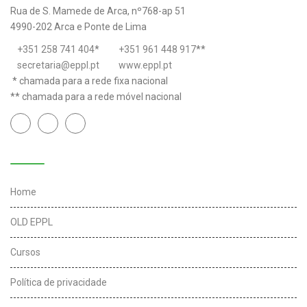
Rua de S. Mamede de Arca, nº768-ap 51
4990-202 Arca e Ponte de Lima
+351 258 741 404
*
+351 961 448 917
**
secretaria@eppl.pt
www.eppl.pt
* chamada para a rede fixa nacional
** chamada para a rede móvel nacional
Links úteis
Home
OLD EPPL
Cursos
Política de privacidade