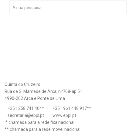
Quinta do Cruzeiro
Rua de S. Mamede de Arca, nº768-ap 51
4990-202 Arca e Ponte de Lima
+351 258 741 404
*
+351 961 448 917
**
secretaria@eppl.pt
www.eppl.pt
* chamada para a rede fixa nacional
** chamada para a rede móvel nacional