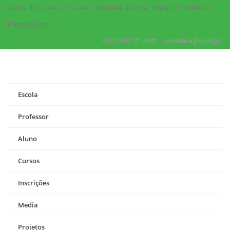
Quinta do Cruzeiro | Rua de S. Mamede de Arca, 768-ap 51 | 4990-202
Ponte de Lima
+351 258 741 404*
secretaria@eppl.pt
Escola
Professor
Aluno
Cursos
Inscrições
Media
Projetos