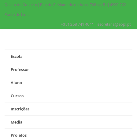
Quinta do Cruzeiro | Rua de S. Mamede de Arca, 768-ap 51 | 4990-202
Ponte de Lima
+351 258 741 404*
secretaria@eppl.pt
Escola
Professor
Aluno
Cursos
Inscrições
Media
Projetos