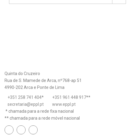
Quinta do Cruzeiro
Rua de S. Mamede de Arca, nº768-ap 51
4990-202 Arca e Ponte de Lima
+351 258 741 404
*
+351 961 448 917
**
secretaria@eppl.pt
www.eppl.pt
* chamada para a rede fixa nacional
** chamada para a rede móvel nacional