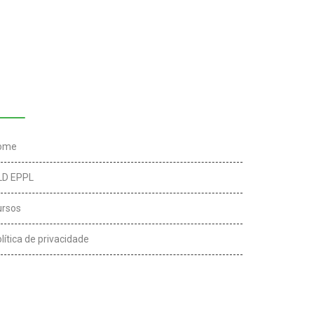
inks úteis
ome
LD EPPL
ursos
lítica de privacidade