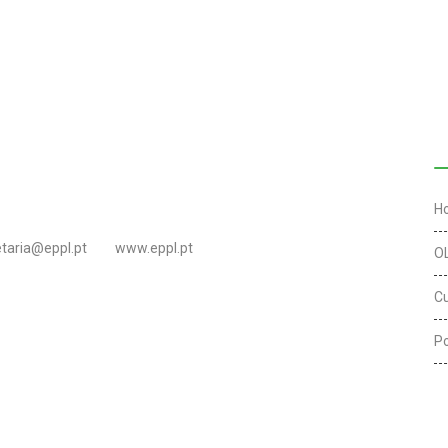
L
H
etaria@eppl.pt
www.eppl.pt
O
C
Po