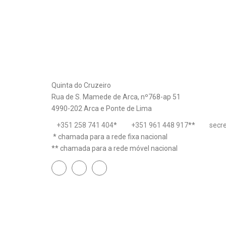
Quinta do Cruzeiro
Rua de S. Mamede de Arca, nº768-ap 51
4990-202 Arca e Ponte de Lima
+351 258 741 404
*
+351 961 448 917
**
secr
* chamada para a rede fixa nacional
** chamada para a rede móvel nacional