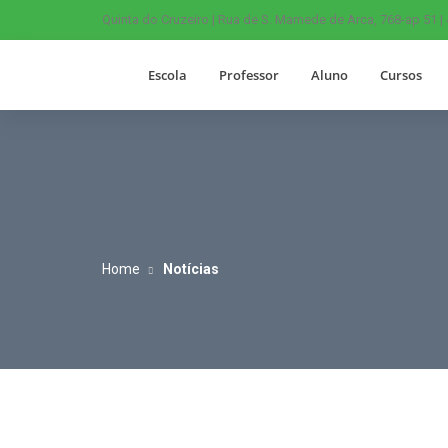
Quinta do Cruzeiro | Rua de S. Mamede de Arca, 768-ap 51 |
Escola
Professor
Aluno
Cursos
Home
Notícias