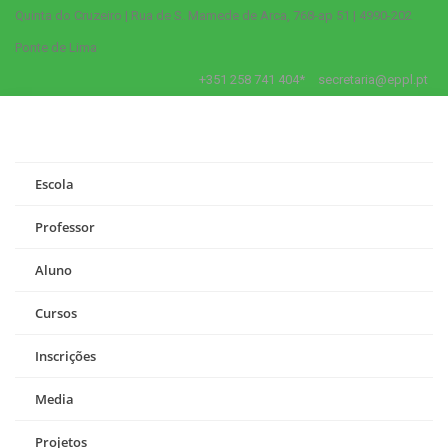
Quinta do Cruzeiro | Rua de S. Mamede de Arca, 768-ap 51 | 4990-202
Ponte de Lima
+351 258 741 404*
secretaria@eppl.pt
Escola
Professor
Aluno
Cursos
Inscrições
Media
Projetos