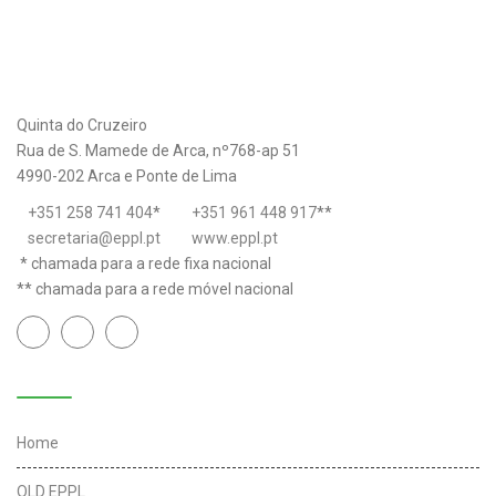
Quinta do Cruzeiro
Rua de S. Mamede de Arca, nº768-ap 51
4990-202 Arca e Ponte de Lima
+351 258 741 404
*
+351 961 448 917
**
secretaria@eppl.pt
www.eppl.pt
* chamada para a rede fixa nacional
** chamada para a rede móvel nacional
Links úteis
Home
OLD EPPL