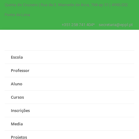
Quinta do Cruzeiro | Rua de S. Mamede de Arca, 768-ap 51 | 4990-202
Ponte de Lima
+351 258 741 404*
secretaria@eppl.pt
Escola
Professor
Aluno
Cursos
Inscrições
Media
Projetos