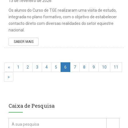
13 de fevereiro de 2026
Os alunos do Curso de TGE realizaram uma visita de estudo,
integrada no plano formativo, com o objetivo de estabelecer
contacto direto com diversas realidades do setor equestre
nacional.
SABER MAIS
«
1
2
3
4
5
6
7
8
9
10
11
»
Caixa de Pesquisa