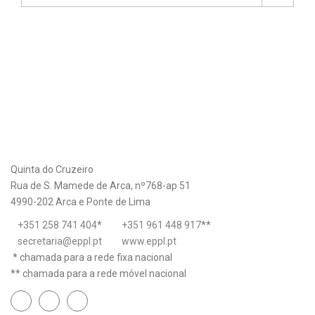
Quinta do Cruzeiro
Rua de S. Mamede de Arca, nº768-ap 51
4990-202 Arca e Ponte de Lima
+351 258 741 404
*
+351 961 448 917
**
secretaria@eppl.pt
www.eppl.pt
* chamada para a rede fixa nacional
** chamada para a rede móvel nacional