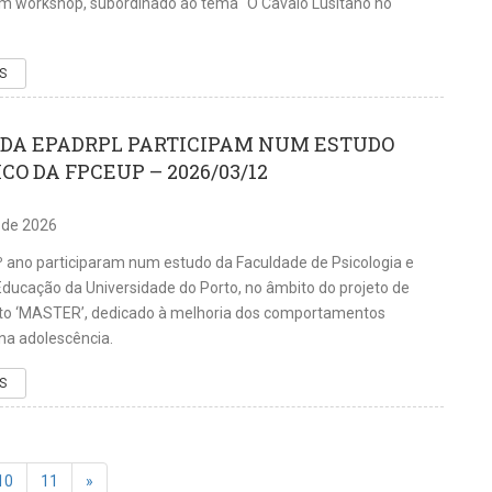
um workshop, subordinado ao tema “O Cavalo Lusitano no
S
DA EPADRPL PARTICIPAM NUM ESTUDO
CO DA FPCEUP – 2026/03/12
 de 2026
º ano participaram num estudo da Faculdade de Psicologia e
Educação da Universidade do Porto, no âmbito do projeto de
o ‘MASTER’, dedicado à melhoria dos comportamentos
na adolescência.
S
10
11
»