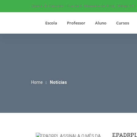
Quinta do Cruzeiro | Rua de S. Mamede de Arca, 768-ap 51 |
Escola
Professor
Aluno
Cursos
Home
Notícias
EPADRPL