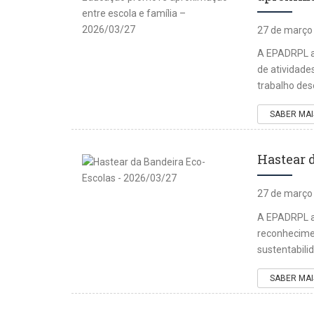
27 de março
A EPADRPL a
de atividade
trabalho des
SABER MAI
Hastear 
27 de março
A EPADRPL as
reconhecimen
sustentabili
SABER MAI