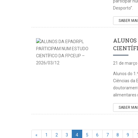
participar n
Desporto”.
SABER MAI
ALUNOS 
CIENTÍFI
21 de março
Alunos do 1.
Ciências da 
doutorament
alimentares 
SABER MAI
«
1
2
3
4
5
6
7
8
9