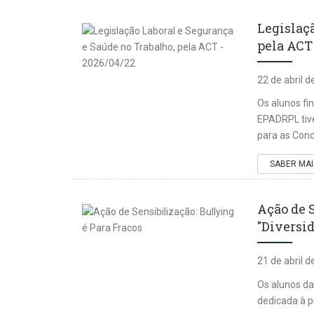
Legislaç
pela ACT 
22 de abril 
Os alunos fi
EPADRPL tive
para as Cond
SABER MAI
Ação de S
"Diversid
21 de abril 
Os alunos d
dedicada à p