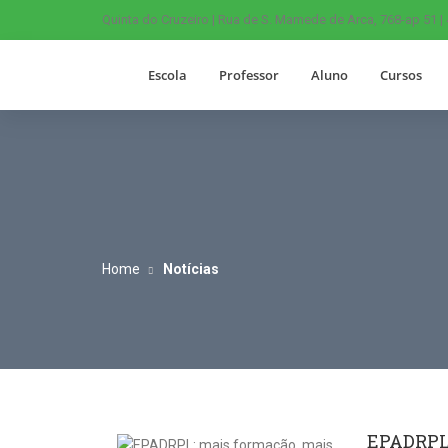
Quinta do Cruzeiro | Rua de S. Mamede de Arca, 768-ap 51 |
Escola
Professor
Aluno
Cursos
Home
Notícias
EPADRPL: