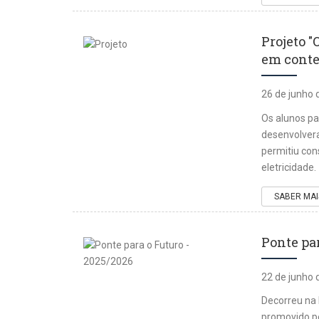
Projeto 
em contex
26 de junho 
Os alunos pa
desenvolvera
permitiu con
eletricidade.
SABER MAI
Ponte par
22 de junho 
Decorreu na 
promovido pe