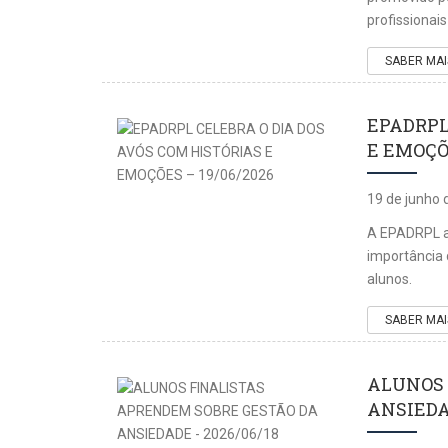
profissionai
SABER MAI
EPADRPL
E EMOÇÕE
19 de junho 
A EPADRPL as
importância 
alunos.
SABER MAI
ALUNOS 
ANSIEDAD