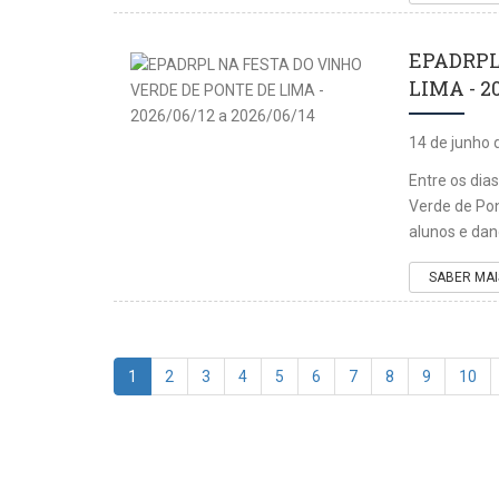
EPADRPL
LIMA - 20
14 de junho 
Entre os dia
Verde de Pon
alunos e dan
SABER MAI
1
2
3
4
5
6
7
8
9
10