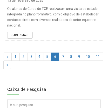
13 de fevereiro de 2026
Os alunos do Curso de TGE realizaram uma visita de estudo,
integrada no plano formativo, com o objetivo de estabelecer
contacto direto com diversas realidades do setor equestre
nacional.
SABER MAIS
«
1
2
3
4
5
6
7
8
9
10
11
»
Caixa de Pesquisa