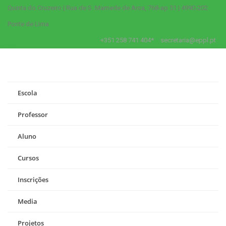
Quinta do Cruzeiro | Rua de S. Mamede de Arca, 768-ap 51 | 4990-202
Ponte de Lima
+351 258 741 404*
secretaria@eppl.pt
Escola
Professor
Aluno
Cursos
Inscrições
Media
Projetos