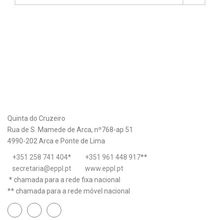
Quinta do Cruzeiro
Rua de S. Mamede de Arca, nº768-ap 51
4990-202 Arca e Ponte de Lima
+351 258 741 404
*
+351 961 448 917
**
secretaria@eppl.pt
www.eppl.pt
* chamada para a rede fixa nacional
** chamada para a rede móvel nacional