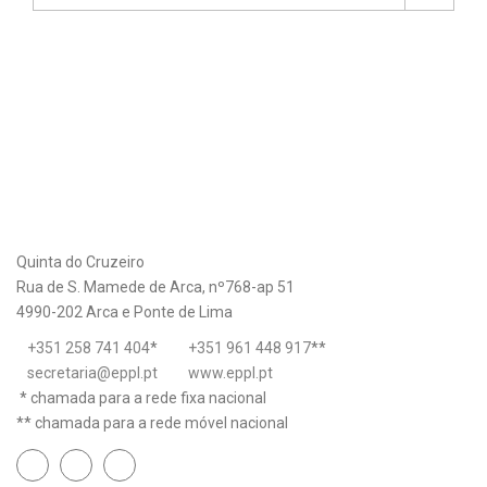
Quinta do Cruzeiro
Rua de S. Mamede de Arca, nº768-ap 51
4990-202 Arca e Ponte de Lima
+351 258 741 404
*
+351 961 448 917
**
secretaria@eppl.pt
www.eppl.pt
* chamada para a rede fixa nacional
** chamada para a rede móvel nacional