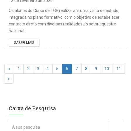
13 de fevereiro de 2026
Os alunos do Curso de TGE realizaram uma visita de estudo,
integrada no plano formativo, com o objetivo de estabelecer
contacto direto com diversas realidades do setor equestre
nacional.
SABER MAIS
«
1
2
3
4
5
6
7
8
9
10
11
»
Caixa de Pesquisa