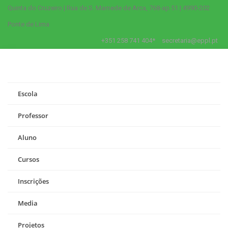
Quinta do Cruzeiro | Rua de S. Mamede de Arca, 768-ap 51 | 4990-202
Ponte de Lima
+351 258 741 404*
secretaria@eppl.pt
Escola
Professor
Aluno
Cursos
Inscrições
Media
Projetos