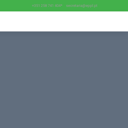
+351 258 741 404*
secretaria@eppl.pt