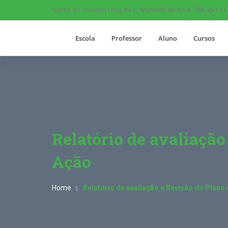
Quinta do Cruzeiro | Rua de S. Mamede de Arca, 768-ap 51 |
Escola
Professor
Aluno
Cursos
Relatório de avaliação
Ação
Home
Relatório de avaliação e Revisão do Plano