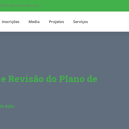
 4990-202 Ponte de Lima
Inscrições
Media
Projetos
Serviços
 e Revisão do Plano de
 de Ação