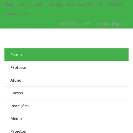
Quinta do Cruzeiro | Rua de S. Mamede de Arca, 768-ap 51 | 4990-202
Ponte de Lima
+351 258 741 404*
secretaria@eppl.pt
Escola
Professor
Aluno
Cursos
Inscrições
Media
Projetos