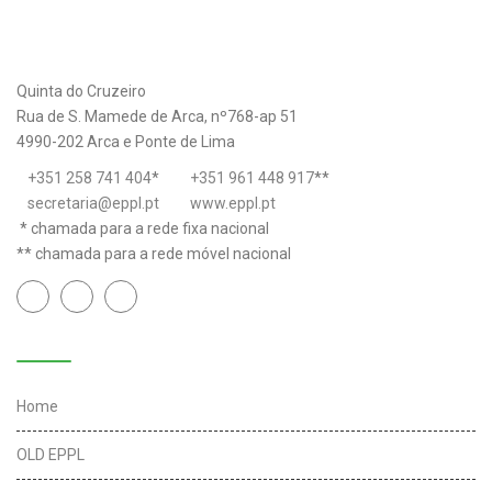
Quinta do Cruzeiro
Rua de S. Mamede de Arca, nº768-ap 51
4990-202 Arca e Ponte de Lima
+351 258 741 404
*
+351 961 448 917
**
secretaria@eppl.pt
www.eppl.pt
* chamada para a rede fixa nacional
** chamada para a rede móvel nacional
Links úteis
Home
OLD EPPL