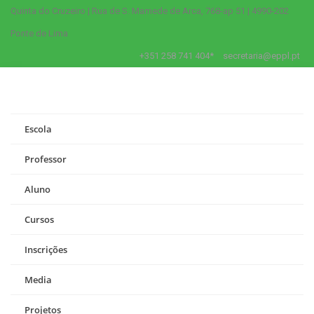
Quinta do Cruzeiro | Rua de S. Mamede de Arca, 768-ap 51 | 4990-202
Ponte de Lima
+351 258 741 404*
secretaria@eppl.pt
Escola
Professor
Aluno
Cursos
Inscrições
Media
Projetos