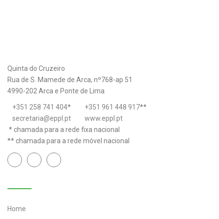
Quinta do Cruzeiro
Rua de S. Mamede de Arca, nº768-ap 51
4990-202 Arca e Ponte de Lima
+351 258 741 404
*
+351 961 448 917
**
secretaria@eppl.pt
www.eppl.pt
* chamada para a rede fixa nacional
** chamada para a rede móvel nacional
Links úteis
Home