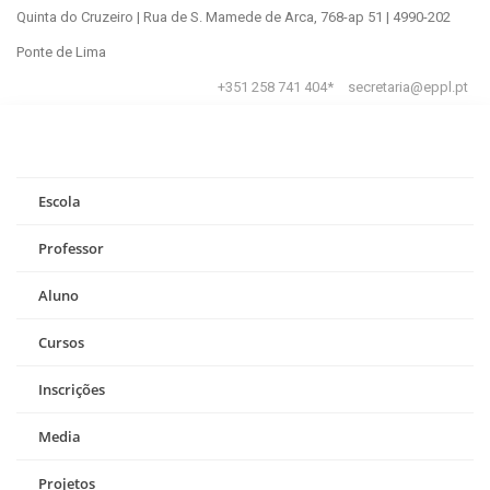
Quinta do Cruzeiro | Rua de S. Mamede de Arca, 768-ap 51 | 4990-202
Ponte de Lima
+351 258 741 404*
secretaria@eppl.pt
Escola
Professor
Aluno
Cursos
Inscrições
Media
Projetos