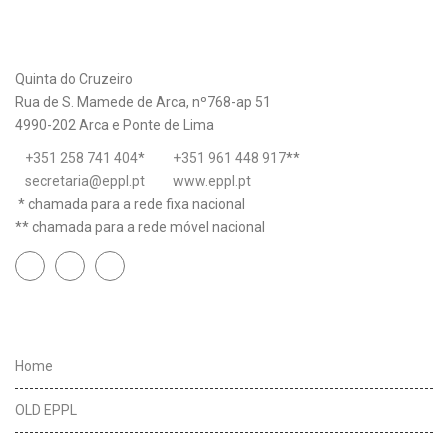
Quinta do Cruzeiro
Rua de S. Mamede de Arca, nº768-ap 51
4990-202 Arca e Ponte de Lima
+351 258 741 404
*
+351 961 448 917
**
secretaria@eppl.pt
www.eppl.pt
* chamada para a rede fixa nacional
** chamada para a rede móvel nacional
Links úteis
Home
OLD EPPL