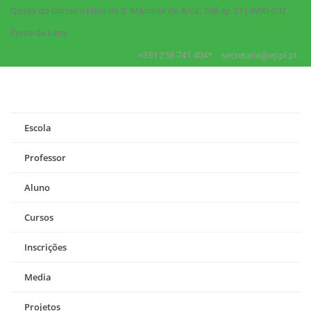
Quinta do Cruzeiro | Rua de S. Mamede de Arca, 768-ap 51 | 4990-202
Ponte de Lima
+351 258 741 404*
secretaria@eppl.pt
Escola
Professor
Aluno
Cursos
Inscrições
Media
Projetos