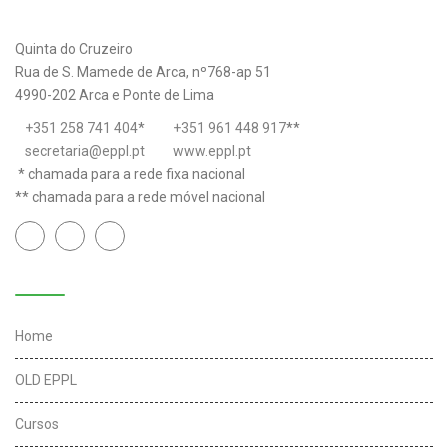
Quinta do Cruzeiro
Rua de S. Mamede de Arca, nº768-ap 51
4990-202 Arca e Ponte de Lima
+351 258 741 404
*
+351 961 448 917
**
secretaria@eppl.pt
www.eppl.pt
* chamada para a rede fixa nacional
** chamada para a rede móvel nacional
Links úteis
Home
OLD EPPL
Cursos