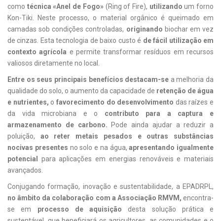
como
técnica «Anel de Fogo»
(Ring of Fire),
utilizando
um forno
Kon-Tiki. Neste processo, o material orgânico é queimado em
camadas sob condições controladas,
originando
biochar em vez
de cinzas. Esta tecnologia de baixo custo é
de fácil utilização em
contexto agrícola
e permite transformar resíduos em recursos
valiosos diretamente no local.
Entre os seus principais benefícios destacam-se
a melhoria da
qualidade do solo, o aumento da capacidade de
retenção de água
e nutrientes
,
o
favorecimento do desenvolvimento
das raízes e
da vida microbiana e o
contributo para a captura e
armazenamento de carbono
.
Pode ainda ajudar a reduzir a
poluição,
ao reter metais pesados e outras substâncias
nocivas presentes
no solo e na água,
apresentando igualmente
potencial
para aplicações em energias renováveis e materiais
avançados.
Conjugando formação, inovação e sustentabilidade, a EPADRPL,
no âmbito da colaboração com a Associação RMVM
,
encontra-
se em
processo de aquisição
desta solução prática e
sustentável, que beneficiará os agricultores, as comunidades e o