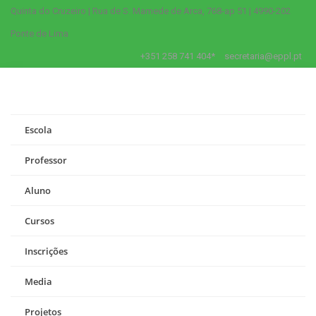
Quinta do Cruzeiro | Rua de S. Mamede de Arca, 768-ap 51 | 4990-202
Ponte de Lima
+351 258 741 404*
secretaria@eppl.pt
Escola
Professor
Aluno
Cursos
Inscrições
Media
Projetos