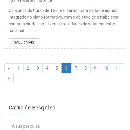
13 de fevereiro de 2026
Os alunos do Curso de TGE realizaram uma visita de estudo,
integrada no plano formativo, com o objetivo de estabelecer
contacto direto com diversas realidades do setor equestre
nacional.
SABER MAIS
«
1
2
3
4
5
6
7
8
9
10
11
»
Caixa de Pesquisa