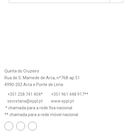
Quinta do Cruzeiro
Rua de S. Mamede de Arca, nº768-ap 51
4990-202 Arca e Ponte de Lima
+351 258 741 404
*
+351 961 448 917
**
secretaria@eppl.pt
www.eppl.pt
* chamada para a rede fixa nacional
** chamada para a rede móvel nacional