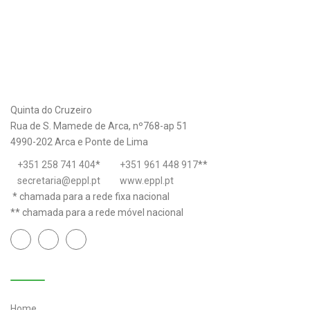
Quinta do Cruzeiro
Rua de S. Mamede de Arca, nº768-ap 51
4990-202 Arca e Ponte de Lima
+351 258 741 404
*
+351 961 448 917
**
secretaria@eppl.pt
www.eppl.pt
* chamada para a rede fixa nacional
** chamada para a rede móvel nacional
Links úteis
Home