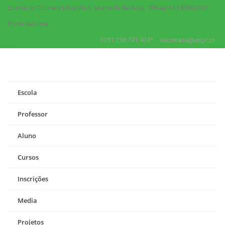
Quinta do Cruzeiro | Rua de S. Mamede de Arca, 768-ap 51 | 4990-202
Ponte de Lima
+351 258 741 404*
secretaria@eppl.pt
Escola
Professor
Aluno
Cursos
Inscrições
Media
Projetos