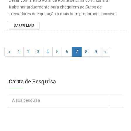
Desenvolvimento Rural de Ponte de Lima continuam a
trabalhar arduamente para chegarem ao Curso de
Treinadores de Equitação o mais bem preparados possível.
SABER MAIS
«
1
2
3
4
5
6
7
8
9
»
Caixa de Pesquisa