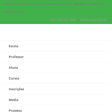
Quinta do Cruzeiro | Rua de S. Mamede de Arca, 768-ap 51 | 4990-202
Ponte de Lima
+351 258 741 404*
secretaria@eppl.pt
Escola
Professor
Aluno
Cursos
Inscrições
Media
Projetos