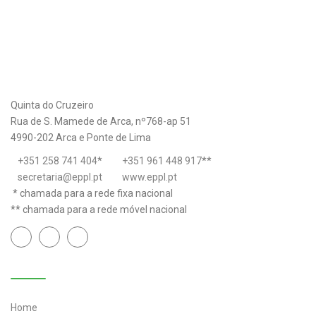
Quinta do Cruzeiro
Rua de S. Mamede de Arca, nº768-ap 51
4990-202 Arca e Ponte de Lima
+351 258 741 404
*
+351 961 448 917
**
secretaria@eppl.pt
www.eppl.pt
* chamada para a rede fixa nacional
** chamada para a rede móvel nacional
Links úteis
Home