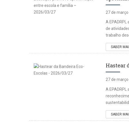
27 de março
A EPADRPL a
de atividade
trabalho des
SABER MAI
Hastear 
27 de março
A EPADRPL as
reconhecimen
sustentabili
SABER MAI