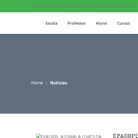
Quinta do Cruzeiro | Rua de S. Mamede de Arca, 768-ap 51 |
Escola
Professor
Aluno
Cursos
Home
Notícias
EPADRPL