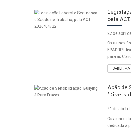
Legislaç
pela ACT 
22 de abril 
Os alunos fi
EPADRPL tive
para as Cond
SABER MAI
Ação de S
"Diversid
21 de abril 
Os alunos d
dedicada à p