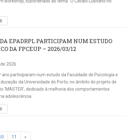
um workshop, subordinado ao tema “O Cavalo Lusitano no
S
DA EPADRPL PARTICIPAM NUM ESTUDO
CO DA FPCEUP – 2026/03/12
 de 2026
º ano participaram num estudo da Faculdade de Psicologia e
Educação da Universidade do Porto, no âmbito do projeto de
o ‘MASTER’, dedicado à melhoria dos comportamentos
na adolescência.
S
10
11
»