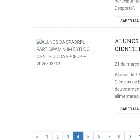
participar n
Desporto”.
SABER MAI
ALUNOS 
CIENTÍFI
21 de março
Alunos do 1.
Ciências da 
doutorament
alimentares 
SABER MAI
«
1
2
3
4
5
6
7
8
9