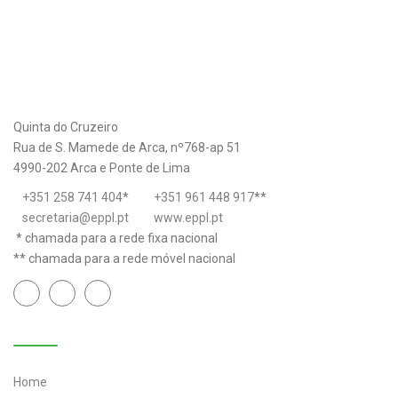
Quinta do Cruzeiro
Rua de S. Mamede de Arca, nº768-ap 51
4990-202 Arca e Ponte de Lima
+351 258 741 404
*
+351 961 448 917
**
secretaria@eppl.pt
www.eppl.pt
* chamada para a rede fixa nacional
** chamada para a rede móvel nacional
Links úteis
Home