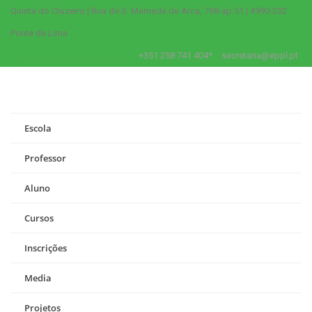
Quinta do Cruzeiro | Rua de S. Mamede de Arca, 768-ap 51 | 4990-202
Ponte de Lima
+351 258 741 404*
secretaria@eppl.pt
Escola
Professor
Aluno
Cursos
Inscrições
Media
Projetos