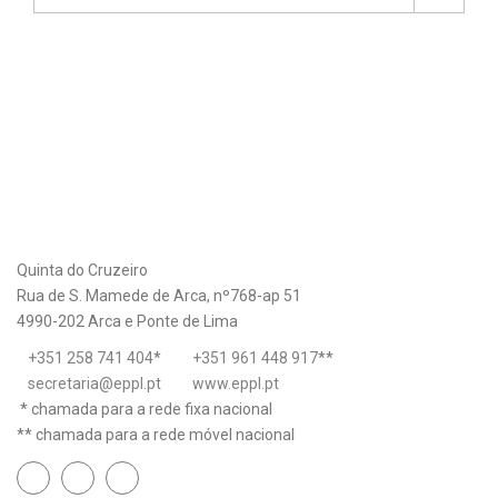
Quinta do Cruzeiro
Rua de S. Mamede de Arca, nº768-ap 51
4990-202 Arca e Ponte de Lima
+351 258 741 404
*
+351 961 448 917
**
secretaria@eppl.pt
www.eppl.pt
* chamada para a rede fixa nacional
** chamada para a rede móvel nacional