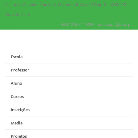
Quinta do Cruzeiro | Rua de S. Mamede de Arca, 768-ap 51 | 4990-202
Ponte de Lima
+351 258 741 404*
secretaria@eppl.pt
Escola
Professor
Aluno
Cursos
Inscrições
Media
Projetos