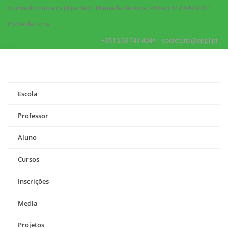
Quinta do Cruzeiro | Rua de S. Mamede de Arca, 768-ap 51 | 4990-202
Ponte de Lima
+351 258 741 404*
secretaria@eppl.pt
Escola
Professor
Aluno
Cursos
Inscrições
Media
Projetos