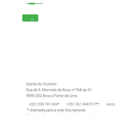
Quinta do Cruzeiro
Rua de S. Mamede de Arca, nº768-ap 51
4990-202 Arca e Ponte de Lima
+351 258 741 404
*
+351 961 448 917
**
secr
* chamada para a rede fixa nacional