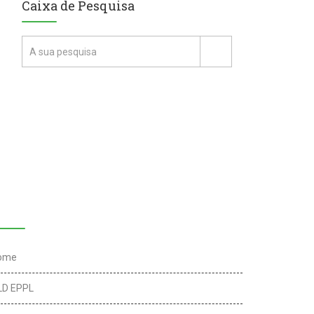
Caixa de Pesquisa
inks úteis
ome
LD EPPL