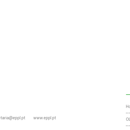
L
H
etaria@eppl.pt
www.eppl.pt
O