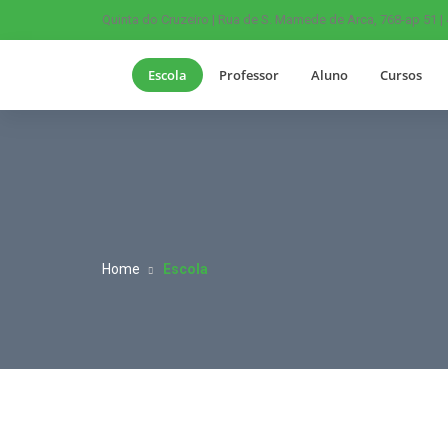
Quinta do Cruzeiro | Rua de S. Mamede de Arca, 768-ap 51 |
Escola
Professor
Aluno
Cursos
Home
Escola