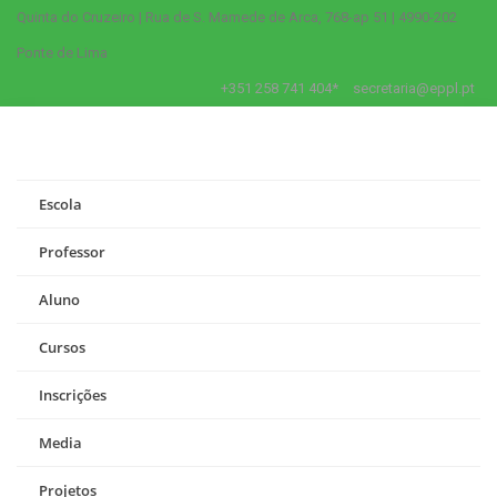
Quinta do Cruzeiro | Rua de S. Mamede de Arca, 768-ap 51 | 4990-202
Ponte de Lima
+351 258 741 404*
secretaria@eppl.pt
Escola
Professor
Aluno
Cursos
Inscrições
Media
Projetos