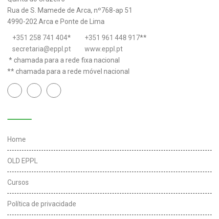
Rua de S. Mamede de Arca, nº768-ap 51
4990-202 Arca e Ponte de Lima
+351 258 741 404
*
+351 961 448 917
**
secretaria@eppl.pt
www.eppl.pt
* chamada para a rede fixa nacional
** chamada para a rede móvel nacional
Links úteis
Home
OLD EPPL
Cursos
Política de privacidade