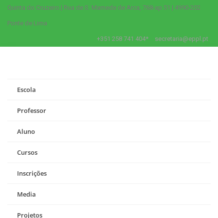
Quinta do Cruzeiro | Rua de S. Mamede de Arca, 768-ap 51 | 4990-202
Ponte de Lima
+351 258 741 404*
secretaria@eppl.pt
Escola
Professor
Aluno
Cursos
Inscrições
Media
Projetos