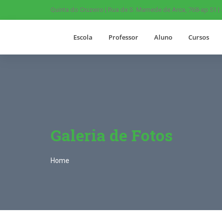
Quinta do Cruzeiro | Rua de S. Mamede de Arca, 768-ap 51 |
Escola
Professor
Aluno
Cursos
Galeria de Fotos
Home