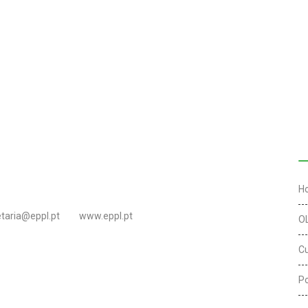
L
H
etaria@eppl.pt
www.eppl.pt
O
C
Po