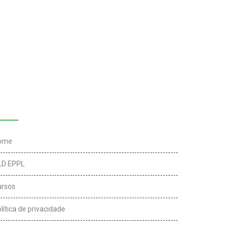
inks úteis
ome
LD EPPL
ursos
lítica de privacidade