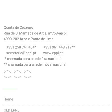
Quinta do Cruzeiro
Rua de S. Mamede de Arca, nº768-ap 51
4990-202 Arca e Ponte de Lima
+351 258 741 404
*
+351 961 448 917
**
secretaria@eppl.pt
www.eppl.pt
* chamada para a rede fixa nacional
** chamada para a rede móvel nacional
Links úteis
Home
OLD EPPL