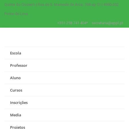
Quinta do Cruzeiro | Rua de S. Mamede de Arca, 768-ap 51 | 4990-202
Ponte de Lima
+351 258 741 404*
secretaria@eppl.pt
Escola
Professor
Aluno
Cursos
Inscrições
Media
Projetos