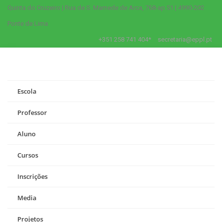
Quinta do Cruzeiro | Rua de S. Mamede de Arca, 768-ap 51 | 4990-202
Ponte de Lima
+351 258 741 404*
secretaria@eppl.pt
Escola
Professor
Aluno
Cursos
Inscrições
Media
Projetos