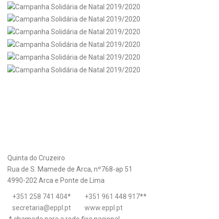
Quinta do Cruzeiro
Rua de S. Mamede de Arca, nº768-ap 51
4990-202 Arca e Ponte de Lima
+351 258 741 404
*
+351 961 448 917
**
secretaria@eppl.pt
www.eppl.pt
* chamada para a rede fixa nacional