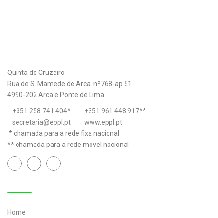
Quinta do Cruzeiro
Rua de S. Mamede de Arca, nº768-ap 51
4990-202 Arca e Ponte de Lima
+351 258 741 404
*
+351 961 448 917
**
secretaria@eppl.pt
www.eppl.pt
* chamada para a rede fixa nacional
** chamada para a rede móvel nacional
Links úteis
Home