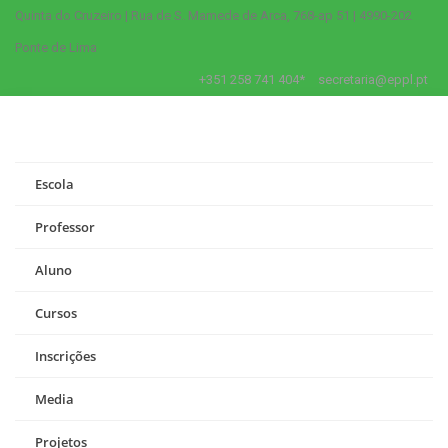
Quinta do Cruzeiro | Rua de S. Mamede de Arca, 768-ap 51 | 4990-202
Ponte de Lima
+351 258 741 404*
secretaria@eppl.pt
Escola
Professor
Aluno
Cursos
Inscrições
Media
Projetos