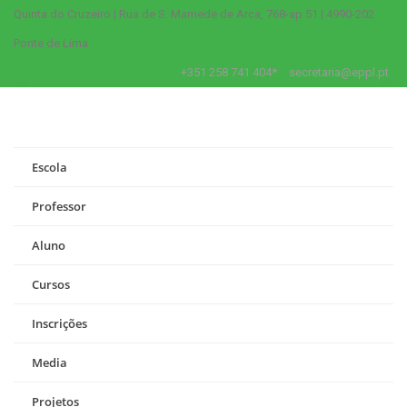
Quinta do Cruzeiro | Rua de S. Mamede de Arca, 768-ap 51 | 4990-202
Ponte de Lima
+351 258 741 404*
secretaria@eppl.pt
Escola
Professor
Aluno
Cursos
Inscrições
Media
Projetos