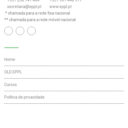
+351 258 741 404
*
+351 961 448 917
**
secretaria@eppl.pt
www.eppl.pt
* chamada para a rede fixa nacional
** chamada para a rede móvel nacional
Links úteis
Home
OLD EPPL
Cursos
Política de privacidade